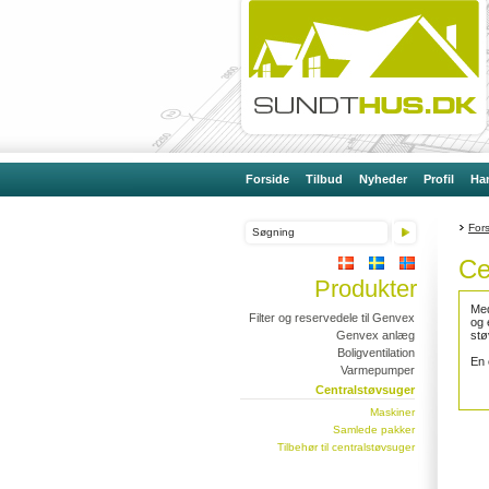
Forside
Tilbud
Nyheder
Profil
Han
For
Ce
Produkter
Med
Filter og reservedele til Genvex
og 
Genvex anlæg
stø
Boligventilation
En 
Varmepumper
Centralstøvsuger
Maskiner
Samlede pakker
Tilbehør til centralstøvsuger