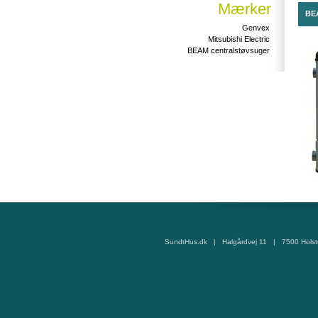
Mærker
BE
Genvex
Mitsubishi Electric
BEAM centralstøvsuger
SundtHus.dk | Halgårdvej 11 | 7500 Hols