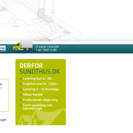
0
varer i kurven
I alt:
DKK 0,00
ge
a
suger