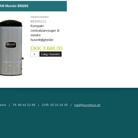
AM Mundo BM265
Varenummer:
BE006213
Kompakt
centralstøvsuger til
mindre
huse/lejligheder
DKK 3.666,00
tebro | Tlf: 88 44 22 88 | CVR: 35 24 34 45 |
mail@sundthus.dk