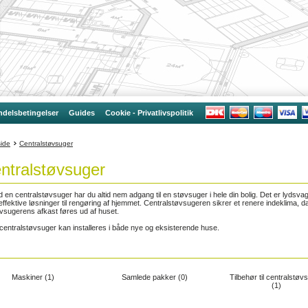
delsbetingelser
Guides
Cookie - Privatlivspolitik
side
Centralstøvsuger
ntralstøvsuger
 en centralstøvsuger har du altid nem adgang til en støvsuger i hele din bolig. Det er lydsva
effektive løsninger til rengøring af hjemmet. Centralstøvsugeren sikrer et renere indeklima, d
vsugerens afkast føres ud af huset.
centralstøvsuger kan installeres i både nye og eksisterende huse.
Maskiner (1)
Samlede pakker (0)
Tilbehør til centralstøv
(1)