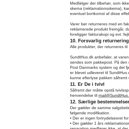
Medfølger der tilbehør, som ik
skema (reklamationsskema), kan
eventuel bortkomst af disse effek
Varer bør returneres med en fak
reklamerede produkt fremgår, da v
foreligger fakturakopi og evt. fe
10. Forsvarlig returnering
Alle produkter, der returneres ti
SundtHus.dk anbefaler, at varen
sendes som pakkepost. På den m
Post Danmarks system og det fje
er blevet udleveret til SundtHus
kunne efterlyse pakken såfremt u
11. Er De i tvivl
Såfremt der måtte opstå tvivlss
henvendelse til
mail@SundtHus.
12. Særlige bestemmelser
Der gælder de samme salgsbetin
følgende modifikation.
• Der er ingen fortrydelsesret f
• Der gælder 1 års reklamationsr
reparation medfører ikke, at der