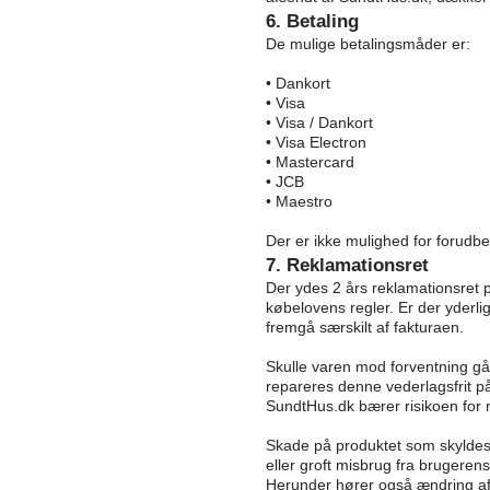
6. Betaling
De mulige betalingsmåder er:
• Dankort
• Visa
• Visa / Dankort
• Visa Electron
• Mastercard
• JCB
• Maestro
Der er ikke mulighed for forudbe
7. Reklamationsret
Der ydes 2 års reklamationsret 
købelovens regler. Er der yderlig
fremgå særskilt af fakturaen.
Skulle varen mod forventning gå
repareres denne vederlagsfrit p
SundtHus.dk bærer risikoen for 
Skade på produktet som skyldes b
eller groft misbrug fra brugerens
Herunder hører også ændring af t