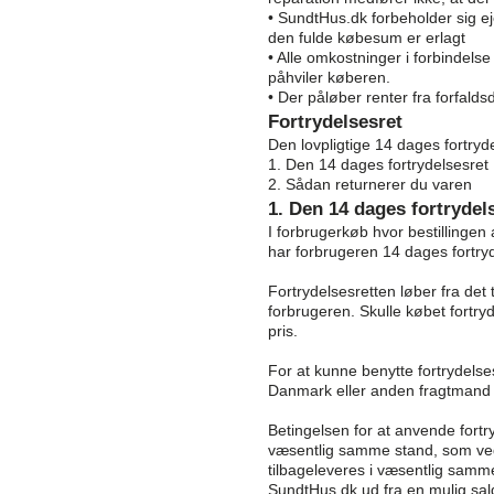
• SundtHus.dk forbeholder sig eje
den fulde købesum er erlagt
• Alle omkostninger i forbinde
påhviler køberen.
• Der påløber renter fra forfal
Fortrydelsesret
Den lovpligtige 14 dages fortryd
1. Den 14 dages fortrydelsesret
2. Sådan returnerer du varen
1. Den 14 dages fortrydel
I forbrugerkøb hvor bestillingen a
har forbrugeren 14 dages fortryd
Fortrydelsesretten løber fra det 
forbrugeren. Skulle købet fortry
pris.
For at kunne benytte fortrydelses
Danmark eller anden fragtmand 
Betingelsen for at anvende fortry
væsentlig samme stand, som ved
tilbageleveres i væsentlig sam
SundtHus.dk ud fra en mulig sal