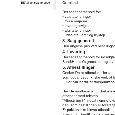
Grønland.
BEAM centralstøvsuger
Der tages forbehold for:
• valutaændringer
• force majeure
• leveringssvigt
• afgiftsændringer
• udsolgte varer og trykfejl
3. Salg generelt
Den angivne pris ved bestillingst
4. Levering
Der tages forbehold for udsolgte
SundtHus.dk's grossister og lev
5. Afbestillinger
Ønsker De at afbestille eller annu
som udgangspunkt ske ved, at f
". Her bør bestillingstidspunkt
Har De modtaget en ordrebekræft
afsender med teksten
"Afbestilling ! " indsat i emnetek
dag, som bestillingen er foretage
Er pakken ikke blevet afbestilt 
afsendt af SundtHus.dk, dække