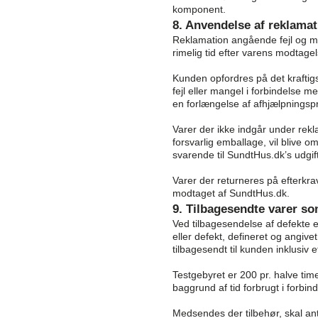
komponent.
8. Anvendelse af reklamat
Reklamation angående fejl og m
rimelig tid efter varens modtagel
Kunden opfordres på det kraftigs
fejl eller mangel i forbindelse 
en forlængelse af afhjælpningsp
Varer der ikke indgår under rek
forsvarlig emballage, vil blive o
svarende til SundtHus.dk’s udgift
Varer der returneres på efterkr
modtaget af SundtHus.dk.
9. Tilbagesendte varer so
Ved tilbagesendelse af defekte el
eller defekt, defineret og angivet
tilbagesendt til kunden inklusiv e
Testgebyret er 200 pr. halve ti
baggrund af tid forbrugt i forbin
Medsendes der tilbehør, skal an