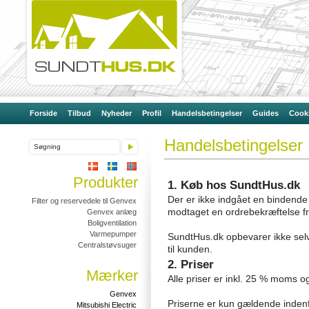
Forside
Tilbud
Nyheder
Profil
Handelsbetingelser
Guides
Cooki
Handelsbetingelser
Produkter
1. Køb hos SundtHus.dk
Der er ikke indgået en bindend
Filter og reservedele til Genvex
modtaget en ordrebekræftelse f
Genvex anlæg
Boligventilation
Varmepumper
SundtHus.dk opbevarer ikke selv
Centralstøvsuger
til kunden.
2. Priser
Mærker
Alle priser er inkl. 25 % moms o
Genvex
Priserne er kun gældende inden
Mitsubishi Electric