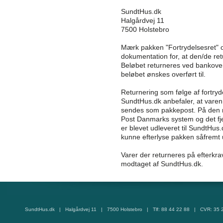
SundtHus.dk
Halgårdvej 11
7500 Holstebro
Mærk pakken "Fortrydelsesret" 
dokumentation for, at den/de re
Beløbet returneres ved bankov
beløbet ønskes overført til.
Returnering som følge af fortry
SundtHus.dk anbefaler, at varen
sendes som pakkepost. På den m
Post Danmarks system og det fje
er blevet udleveret til SundtHus
kunne efterlyse pakken såfremt u
Varer der returneres på efterkr
modtaget af SundtHus.dk.
SundtHus.dk | Halgårdvej 11 | 7500 Holstebro | Tlf: 88 44 22 88 | CVR: 35