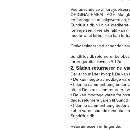
Ved anvendelse af fortrydelsesre
ORIGINAL EMBALLAGE. Mangle
en forringelse af salgsværdien, 
SundtHus.dk, vil blive krediteret
forringelsen. I værste fald k
medføre, at købet ikke kan fortr
Omkostninger ved at sende varen
SundtHus.dk returnerer beløbe
forbrugeraftalelovens § 12c.
2. Sådan returnerer du va
Der er to måder hvorpå De kan 
• De kan nægte at modtage vare
• I denne sammenhæng beder v
på, at De straks kan returnere v
• De kan modtage varen fra post
dage, returnere varen til SundtH
• I denne sammenhæng beder vi 
købte varer, som dokumentation 
SundtHus.dk.
Returadressen er følgende: