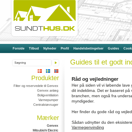
Forside
Tilbud
Nyheder
Profil
Handelsbetingelser
Guides
Cooki
Guides til et godt i
Produkter
Råd og vejledninger
Her på siden vil vi løbende lave
Filter og reservedele til Genvex
dit indeklima. Det er baseret på
Genvex anlæg
Boligventilation
branchen, men også fra undersøg
Varmepumper
myndigeder.
Centralstøvsuger
Her finder du gode råd og vejle
Mærker
Sådan udnytter du den eksistere
Genvex
Varmegenvinding
Mitsubishi Electric