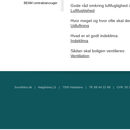
BEAM centralstøvsuger
Gode råd omkring luftfugtighed i
Luftfugtighed
Hvor meget og hvor ofte skal der 
Udluftning
Hvad er et godt indeklima:
Indeklima
Sådan skal boligen ventileres:
Ventilation
SundtHus.dk | Halgårdvej 11 | 7500 Holstebro | Tlf: 88 44 22 88 | CVR: 35