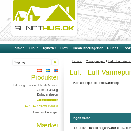
Forside
Tilbud
Nyheder
Profil
Handelsbetingelser
Guides
Cooki
Forside
Varmepumper
Luft - Luft Var
Luft - Luft Varmep
Produkter
Varmepumper til rumopvarmning.
Filter og reservedele til Genvex
Genvex anlæg
Boligventilation
Varmepumper
Luft - Luft Varmepumper
Centralstøvsuger
Ingen varer
Mærker
Der er ikke fundet nogen varer ud fra de v