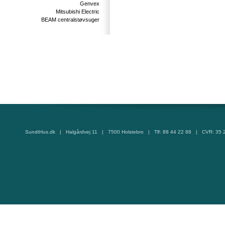
Genvex
Mitsubishi Electric
BEAM centralstøvsuger
SundtHus.dk | Halgårdvej 11 | 7500 Holstebro | Tlf: 88 44 22 88 | CVR: 35