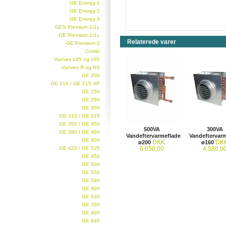
GE Energy 1
GE Energy 2
GE Energy 3
GES Premium 1/1L
GE Premium 1/1L
Relaterede varer
GE Premium 2
Combi
Vanvex 185 og 285
Vanvex R og RS
GE 200
GE 210 / GE 215 VP
GE 250
GE 290
GE 300
GE 310 / GE 315
GE 350 / GE 450
500VA
300VA
GE 390 / GE 490
Vandeftervarmeflade
Vandeftervar
GE 400
DKK
DK
ø200
ø160
GE 420 / GE 525
6.650,00
4.580,0
GE 450
GE 500
GE 550
GE 590
GE 600
GE 630
GE 700
GE 800
GE 840