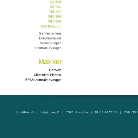
GE 890
GE Midi
GE Mini
GEU 390
GEU 590
GEU Energy 1
Genvex anlæg
Boligventilation
Varmepumper
Centralstøvsuger
Mærker
Genvex
Mitsubishi Electric
BEAM centralstøvsuger
SundtHus.dk | Halgårdvej 11 | 7500 Holstebro | Tlf: 88 44 22 88 | CVR: 35