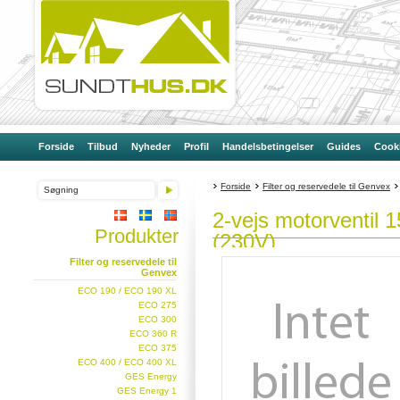
Forside
Tilbud
Nyheder
Profil
Handelsbetingelser
Guides
Cooki
Forside
Filter og reservedele til Genvex
(230V)
2-vejs motorventil 1
Produkter
(230V)
Filter og reservedele til
Genvex
ECO 190 / ECO 190 XL
ECO 275
ECO 300
ECO 360 R
ECO 375
ECO 400 / ECO 400 XL
GES Energy
GES Energy 1