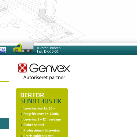
0
varer i kurven
I alt:
DKK 0,00