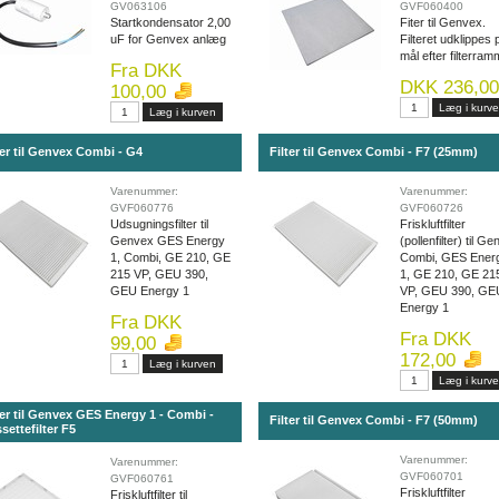
GV063106
GVF060400
Startkondensator 2,00
Fiter til Genvex.
uF for Genvex anlæg
Filteret udklippes 
mål efter filterra
Fra DKK
DKK 236,00
100,00
ter til Genvex Combi - G4
Filter til Genvex Combi - F7 (25mm)
Varenummer:
Varenummer:
GVF060776
GVF060726
Udsugningsfilter til
Friskluftfilter
Genvex GES Energy
(pollenfilter) til G
1, Combi, GE 210, GE
Combi, GES Ener
215 VP, GEU 390,
1, GE 210, GE 21
GEU Energy 1
VP, GEU 390, GE
Energy 1
Fra DKK
Fra DKK
99,00
172,00
ter til Genvex GES Energy 1 - Combi -
Filter til Genvex Combi - F7 (50mm)
settefilter F5
Varenummer:
Varenummer:
GVF060701
GVF060761
Friskluftfilter
Friskluftfilter til