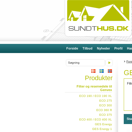
Forside
Tilbud
Nyheder
Profil
Han
For
GE
Produkter
Fil
Filter og reservedele til
Genvex
ECO 190 / ECO 190 XL
ECO 275
ECO 300
ECO 360 R
ECO 375
Sta
ECO 400 / ECO 400 XL
GES Energy
GES Energy 1