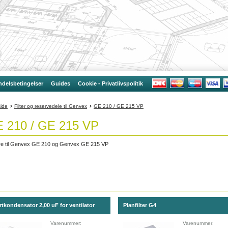
delsbetingelser
Guides
Cookie - Privatlivspolitik
side
Filter og reservedele til Genvex
GE 210 / GE 215 VP
 210 / GE 215 VP
tre til Genvex GE 210 og Genvex GE 215 VP
rtkondensator 2,00 uF for ventilator
Planfilter G4
Varenummer:
Varenummer: