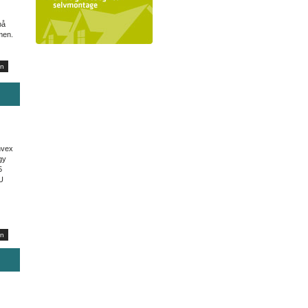
på
mmen.
envex
gy
5
U