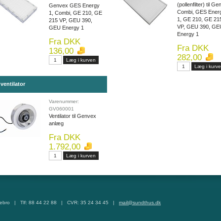
(pollenfilter) til G
Genvex GES Energy
Combi, GES Ener
1, Combi, GE 210, GE
1, GE 210, GE 21
215 VP, GEU 390,
VP, GEU 390, GE
GEU Energy 1
Energy 1
Fra DKK
Fra DKK
136,00
282,00
ventilator
Varenummer:
GV060001
Ventilator til Genvex
anlæg
Fra DKK
1.792,00
tebro | Tlf: 88 44 22 88 | CVR: 35 24 34 45 |
mail@sundthus.dk