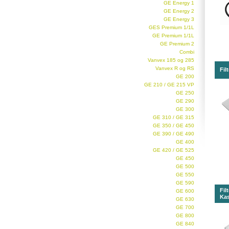
GE Energy 1
GE Energy 2
GE Energy 3
GES Premium 1/1L
GE Premium 1/1L
GE Premium 2
Combi
Vanvex 185 og 285
Vanvex R og RS
Fil
GE 200
GE 210 / GE 215 VP
GE 250
GE 290
GE 300
GE 310 / GE 315
GE 350 / GE 450
GE 390 / GE 490
GE 400
GE 420 / GE 525
GE 450
GE 500
GE 550
GE 590
Fil
GE 600
Kas
GE 630
GE 700
GE 800
GE 840