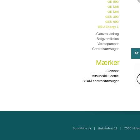
GE 890
GE Midi
GE Mini
GEU 390
GEU 590
GEU Energy 1
Genvex anlæg
Boligventilation
Varmepumper
Centralstøvsuger
AC 
Mærker
Genvex
Mitsubishi Electric
BEAM centralstøvsuger
SundtHus.dk | Halgårdvej 11 | 7500 Hols