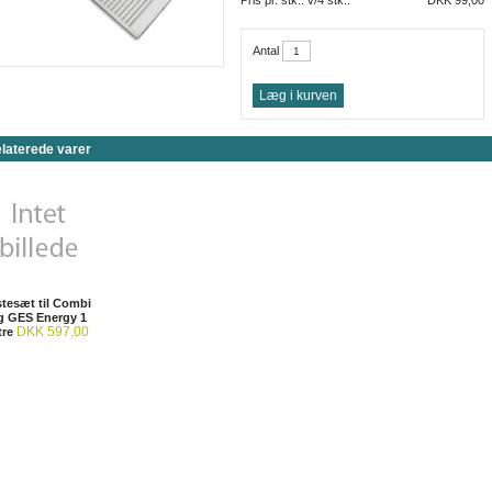
Pris pr. stk.. v/4 stk.:
DKK 99,00
Antal
laterede varer
stesæt til Combi
g GES Energy 1
DKK 597,00
tre