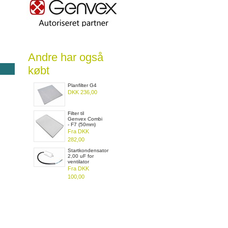
Andre har også
købt
Planfilter G4
DKK 236,00
Filter til
Genvex Combi
- F7 (50mm)
Fra DKK
282,00
Startkondensator
2,00 uF for
ventilator
Fra DKK
100,00