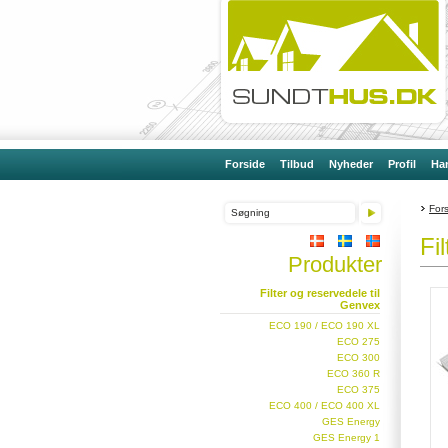
Forside
Tilbud
Nyheder
Profil
Han
For
Fi
Produkter
Filter og reservedele til
Genvex
ECO 190 / ECO 190 XL
ECO 275
ECO 300
ECO 360 R
ECO 375
ECO 400 / ECO 400 XL
GES Energy
GES Energy 1