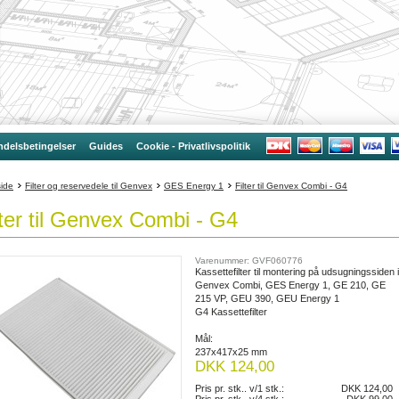
delsbetingelser
Guides
Cookie - Privatlivspolitik
side
Filter og reservedele til Genvex
GES Energy 1
Filter til Genvex Combi - G4
lter til Genvex Combi - G4
Varenummer:
GVF060776
Kassettefilter til montering på udsugningssiden i
Genvex Combi, GES Energy 1, GE 210, GE
215 VP, GEU 390, GEU Energy 1
G4 Kassettefilter
Mål:
237x417x25 mm
DKK 124,00
Pris pr. stk.. v/1 stk.:
DKK 124,00