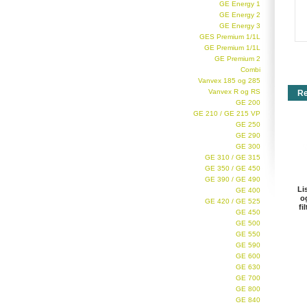
GE Energy 1
GE Energy 2
GE Energy 3
GES Premium 1/1L
GE Premium 1/1L
GE Premium 2
Combi
Vanvex 185 og 285
Vanvex R og RS
Re
GE 200
GE 210 / GE 215 VP
GE 250
GE 290
GE 300
GE 310 / GE 315
GE 350 / GE 450
GE 390 / GE 490
Li
GE 400
o
GE 420 / GE 525
fil
GE 450
GE 500
GE 550
GE 590
GE 600
GE 630
GE 700
GE 800
GE 840