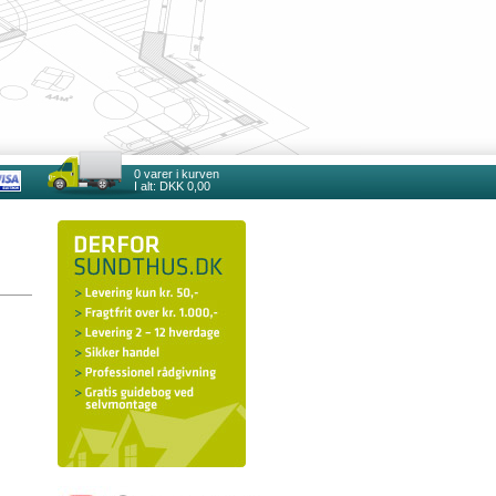
0
varer i kurven
I alt:
DKK 0,00