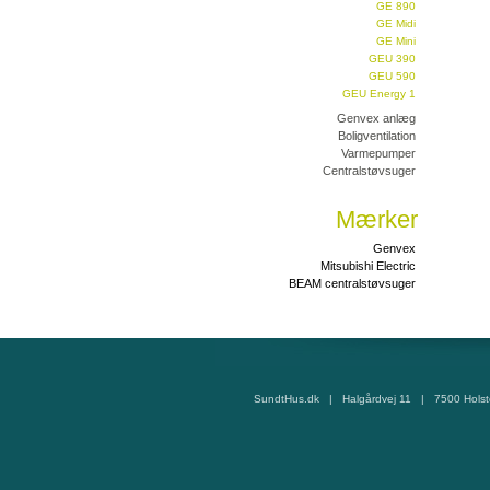
GE 890
GE Midi
GE Mini
GEU 390
GEU 590
GEU Energy 1
Genvex anlæg
Boligventilation
Varmepumper
Centralstøvsuger
Mærker
Genvex
Mitsubishi Electric
BEAM centralstøvsuger
SundtHus.dk | Halgårdvej 11 | 7500 Hols