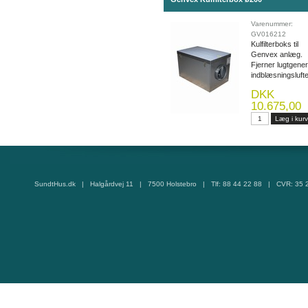
Varenummer:
GV016212
Kulfilterboks til
Genvex anlæg.
Fjerner lugtgener
indblæsningsluft
DKK
10.675,00
SundtHus.dk | Halgårdvej 11 | 7500 Holstebro | Tlf: 88 44 22 88 | CVR: 35