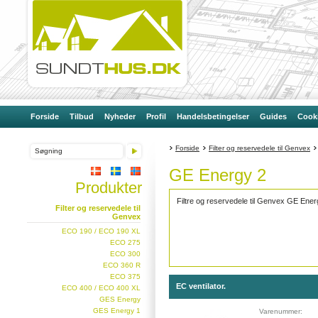
Forside
Tilbud
Nyheder
Profil
Handelsbetingelser
Guides
Cooki
Forside
Filter og reservedele til Genvex
GE Energy 2
Produkter
Filtre og reservedele til Genvex GE Ener
Filter og reservedele til
Genvex
ECO 190 / ECO 190 XL
ECO 275
ECO 300
ECO 360 R
ECO 375
EC ventilator.
ECO 400 / ECO 400 XL
GES Energy
GES Energy 1
Varenummer: