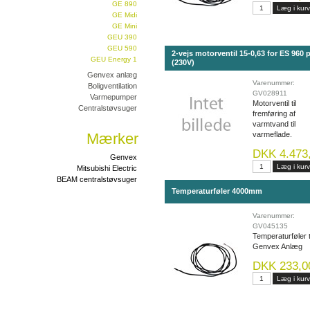
GE 890
GE Midi
GE Mini
GEU 390
GEU 590
2-vejs motorventil 15-0,63 for ES 960 p
GEU Energy 1
(230V)
Genvex anlæg
Varenummer:
Boligventilation
GV028911
Varmepumper
Motorventil til
Centralstøvsuger
fremføring af
varmtvand til
Mærker
varmeflade.
DKK 4.473
Genvex
Mitsubishi Electric
BEAM centralstøvsuger
Temperaturføler 4000mm
Varenummer:
GV045135
Temperaturføler t
Genvex Anlæg
DKK 233,0