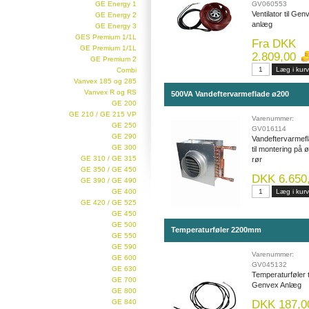
GE Energy 1
GV060553
Ventilator til Gen
GE Energy 2
anlæg
GE Energy 3
GES Premium 1/1L
Fra DKK
GE Premium 1/1L
2.809,00
GE Premium 2
Combi
Vanvex 185 og 285
Vanvex R og RS
500VA Vandeftervarmeflade ø200
GE 200
GE 210 / GE 215 VP
Varenummer:
GE 250
GV016114
GE 290
Vandeftervarmef
GE 300
til montering på 
GE 310 / GE 315
rør
GE 350 / GE 450
DKK 6.650
GE 390 / GE 490
GE 400
GE 420 / GE 525
GE 450
GE 500
Temperaturføler 2200mm
GE 550
GE 590
Varenummer:
GE 600
GV045132
GE 630
Temperaturføler t
GE 700
Genvex Anlæg
GE 800
GE 840
DKK 187,0