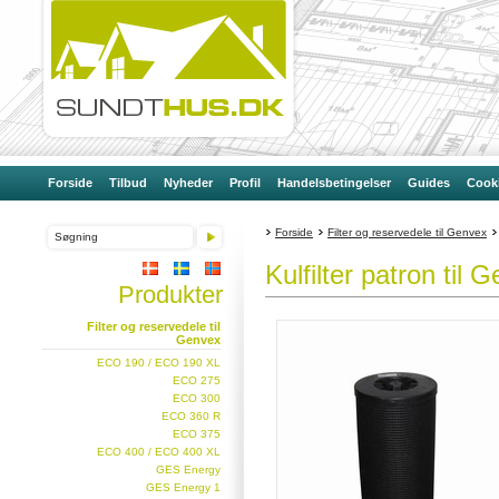
Forside
Tilbud
Nyheder
Profil
Handelsbetingelser
Guides
Cooki
Forside
Filter og reservedele til Genvex
Kulfilter patron til
Produkter
Filter og reservedele til
Genvex
ECO 190 / ECO 190 XL
ECO 275
ECO 300
ECO 360 R
ECO 375
ECO 400 / ECO 400 XL
GES Energy
GES Energy 1