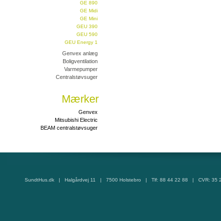
GE 890
GE Midi
GE Mini
GEU 390
GEU 590
GEU Energy 1
Genvex anlæg
Boligventilation
Varmepumper
Centralstøvsuger
Mærker
Genvex
Mitsubishi Electric
BEAM centralstøvsuger
SundtHus.dk | Halgårdvej 11 | 7500 Holstebro | Tlf: 88 44 22 88 | CVR: 35