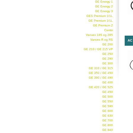
GE Energy 1
GE Energy 2
GE Energy 3
GES Premium 1/1L
GE Premium 1/1L
GE Premium 2
Combi
Vanvex 185 og 285
Vanvex R og RS
AC 
GE 200
GE 210 / GE 215 VP
GE 250
GE 290
GE 300
GE 310 / GE 315
GE 350 / GE 450
GE 390 / GE 490
GE 400
GE 420 / GE 525
GE 450
GE 500
GE 550
GE 590
GE 600
GE 630
GE 700
GE 800
GE 840