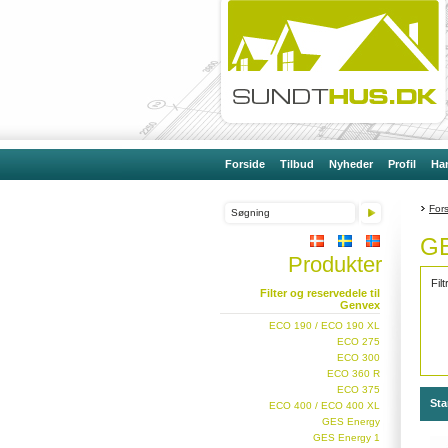
Forside
Tilbud
Nyheder
Profil
Han
For
GE
Produkter
Fil
Filter og reservedele til
Genvex
ECO 190 / ECO 190 XL
ECO 275
ECO 300
ECO 360 R
ECO 375
Sta
ECO 400 / ECO 400 XL
GES Energy
GES Energy 1