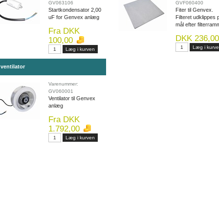
GV063106
GVF060400
Startkondensator 2,00
Fiter til Genvex.
uF for Genvex anlæg
Filteret udklippes 
mål efter filterra
Fra DKK
DKK 236,00
100,00
ventilator
Varenummer:
GV060001
Ventilator til Genvex
anlæg
Fra DKK
1.792,00