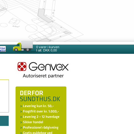
0
varer i kurven
I alt:
DKK 0,00