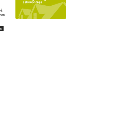
på
mmen.