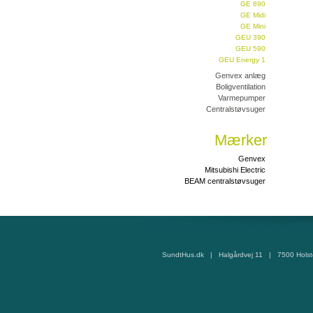
GE 890
GE Midi
GE Mini
GEU 390
GEU 590
GEU Energy 1
Genvex anlæg
Boligventilation
Varmepumper
Centralstøvsuger
Mærker
Genvex
Mitsubishi Electric
BEAM centralstøvsuger
SundtHus.dk | Halgårdvej 11 | 7500 Hols