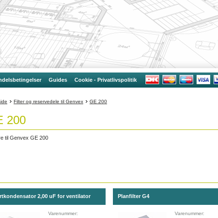
delsbetingelser
Guides
Cookie - Privatlivspolitik
side
Filter og reservedele til Genvex
GE 200
 200
tre til Genvex GE 200
rtkondensator 2,00 uF for ventilator
Planfilter G4
Varenummer:
Varenummer: