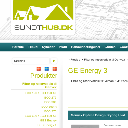
Forside
Tilbud
Nyheder
Profil
Handelsbetingelser
Guides
Cooki
Forside
Filter og reservedele til Genvex
GE Energy 3
Produkter
Filtre og reservedele til Genvex GE Ener
Filter og reservedele til
Genvex
ECO 190 / ECO 190 XL
ECO 275
ECO 300
ECO 360 R
ECO 375
Genvex Optima Design Styring Hvid
ECO 400 / ECO 400 XL
GES Energy
GES Energy 1
Varenummer: