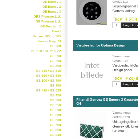
GE Energy 1
GV022113
Betjeningspanel ti
GE Energy 2
Genvex anlæg.
GE Energy 3
GES Premium 1/1L
DKK 3.208
GE Premium 1/1L
GE Premium 2
Combi
Vanvex 185 og 285
Vanvex R og RS
Vægbeslag for Optima Design
GE 200
GE 210 / GE 215 VP
GE 250
Varenummer:
GE 290
GV069012
Vægbeslag til Op
GE 300
Design panel
GE 310 / GE 315
GE 350 / GE 450
DKK 353,0
GE 390 / GE 490
GE 400
GE 420 / GE 525
GE 450
Filter til Genvex GE Energy 3 Kassettef
GE 500
G4
GE 550
GE 590
Varenummer:
GE 600
GVF060779
GE 630
Udsugningsfilter t
GE 700
Genvex GE Ener
GE 800
GE 890
GE 840