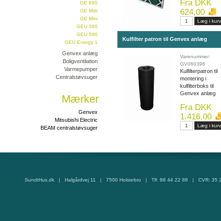
Fra DKK
GE 890
624,00
GE Midi
GE Mini
GEU 390
GEU 590
Kulfilter patron til Genvex anlæg
GEU Energy 1
Genvex anlæg
Varenummer:
Boligventilation
GV060396
Varmepumper
Kulfilterpatron til
Centralstøvsuger
montering i
kulfilterboks til
Genvex anlæg
Mærker
Fra DKK
Genvex
1.416,00
Mitsubishi Electric
BEAM centralstøvsuger
SundtHus.dk | Halgårdvej 11 | 7500 Holstebro | Tlf: 88 44 22 88 | CVR: 35