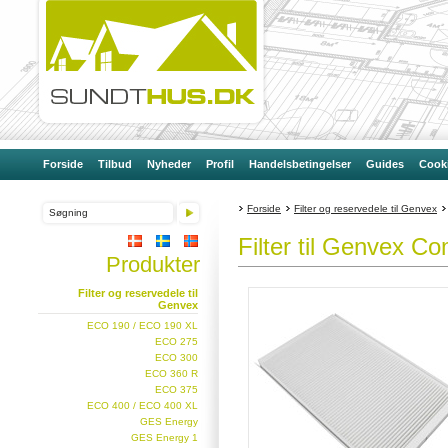
Forside
Tilbud
Nyheder
Profil
Handelsbetingelser
Guides
Cooki
Forside
Filter og reservedele til Genvex
Filter til Genvex C
Produkter
Filter og reservedele til
Genvex
ECO 190 / ECO 190 XL
ECO 275
ECO 300
ECO 360 R
ECO 375
ECO 400 / ECO 400 XL
GES Energy
GES Energy 1