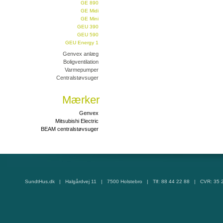
GE 890
GE Midi
GE Mini
GEU 390
GEU 590
GEU Energy 1
Genvex anlæg
Boligventilation
Varmepumper
Centralstøvsuger
Mærker
Genvex
Mitsubishi Electric
BEAM centralstøvsuger
SundtHus.dk | Halgårdvej 11 | 7500 Holstebro | Tlf: 88 44 22 88 | CVR: 35